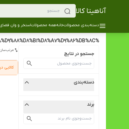
آناهیتا کالا
دسته‌بندی محصولات
خانه
همه محصولات
استخر و وان فضای 
%D9%85%D8%A8%D9%84%D9%85%D8%A7%D9%86_%D8%B1%D8%B3%D8%AA%D9%88%D8%B1%D8%A7%D9%86%DB%8C
مرتب‌سازی
جستجو در نتایج
کالایی 
دسته‌بندی
برند