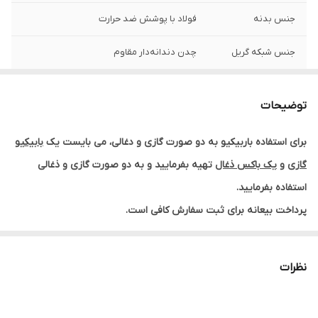
جنس بدنه
فولاد با پوشش ضد حرارت
جنس شبکه گریل
چدن دندانه‌دار مقاوم
توضیحات
برای استفاده باربیکیو به دو صورت گازی و دغالی، می بایست یک
بابیکیو
گازی
و
یک باکس ذغال
تهیه بفرمایید و به دو صورت گازی و ذغالی
استفاده بفرمایید.
پرداخت بیعانه برای ثبت سفارش کافی است.
شما می توانید با پرداخت
10 درصد فاکتور
خود به عنوان بیعانه سفارش
خود را ثبت کنید:
نظرات
اصل مبلغ را
در تهران و حومه :
درب منزل
پرداخت نمایید
اصل مبلغ را
برای شهرستان ها:
قبل از تحویل به باربری
پرداخت نمایید.