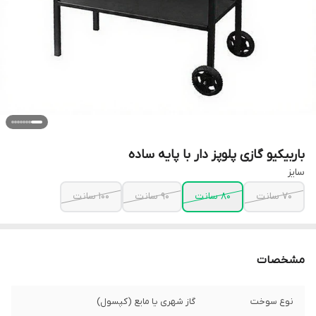
باربیکیو گازی پلوپز دار با پایه ساده
سایز
70 سانت
80 سانت
90 سانت
100 سانت
مشخصات
نوع سوخت
گاز شهری یا مایع (کپسول)