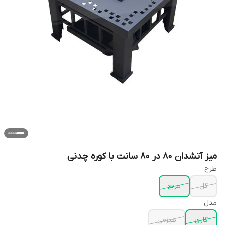
میز آتشدان 80 در 80 سانت با کوره چدنی
طرح
گل
مربع
مدل
گازی
هیزمی