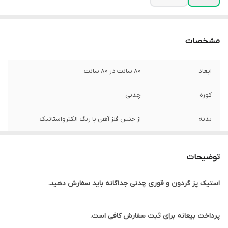
مشخصات
ابعاد
80 سانت در 80 سانت
کوره
چدنی
بدنه
از جنس فلز آهن با رنگ الکترواستاتیک
ارتفاع
50 سانت
توضیحات
متعلقات
درب و جای کتری
استیک پز گردون و قوری چدنی جداگانه باید سفارش دهید.
پرداخت بیعانه برای ثبت سفارش کافی است.