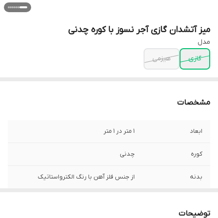
میز آتشدان گازی آجر نسوز با کوره چدنی
مدل
گازی
هیزمی
مشخصات
ابعاد
1 متر در 1 متر
کوره
چدنی
بدنه
از جنس فلز آهن با رنگ الکترواستاتیک
ارتفاع
45 سانت
توضیحات