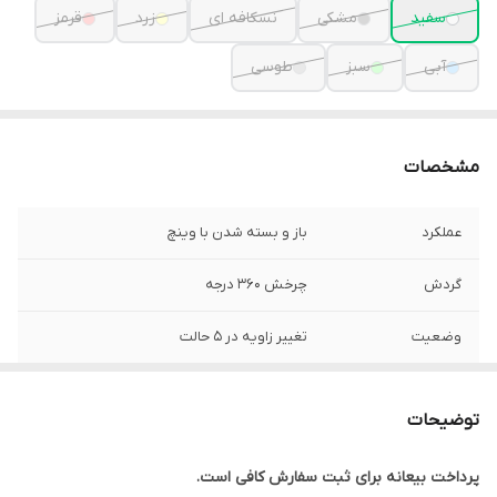
سفید
مشکی
نسکافه ای
زرد
قرمز
آبی
سبز
طوسی
مشخصات
عملکرد
باز و بسته شدن با وینچ
گردش
چرخش 360 درجه
وضعیت
تغییر زاویه در 5 حالت
سایبان
پارچه مقاوم در برابر آب
توضیحات
وزن
35 کیلوگرم
پرداخت بیعانه برای ثبت سفارش کافی است.
اندازه سایبان
350 سانتی متر