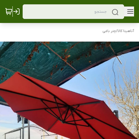
آناهیتا کالا
/
چتر باغی