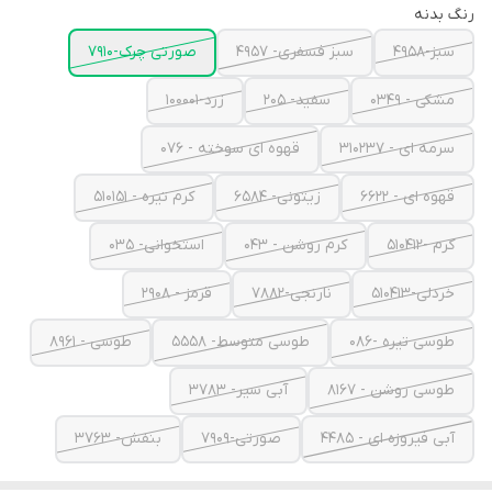
رنگ بدنه
سبز-4958
سبز فسفری- 4957
صورتی چرک-7910
مشکی - 0349
سفید- 205
زرد-100001
سرمه ای - 310237
قهوه ای سوخته - 076
قهوه ای - 6622
زیتونی- 6584
کرم تیره - 510151
کرم -510412
کرم روشن - 043
استخوانی- 035
خردلی-510413
نارنجی-7882
قرمز - 2908
طوسی تیره -086
طوسی متوسط- 5558
طوسی - 8961
طوسی روشن - 8167
آبی سیر- 3783
آبی فیروزه ای - 4485
صورتی-7909
بنفش- 3763