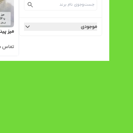
موجودی
میز پینگ پنگ 
تماس ب